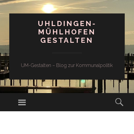
UHLDINGEN-
MÜHLHOFEN
GESTALTEN
UM-Gestalten – Blog zur Kommunalpolitik
Menü
Such
ZUM
INHALT
SPRINGEN