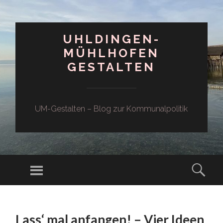
UHLDINGEN-
MÜHLHOFEN
GESTALTEN
UM-Gestalten – Blog zur Kommunalpolitik
Menü
Such
ZUM
INHALT
Lass‘ mal anfangen! – Vier Ideen
SPRINGEN