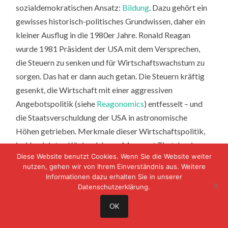
sozialdemokratischen Ansatz:
Bildung
. Dazu gehört ein
gewisses historisch-politisches Grundwissen, daher ein
kleiner Ausflug in die 1980er Jahre. Ronald Reagan
wurde 1981 Präsident der USA mit dem Versprechen,
die Steuern zu senken und für Wirtschaftswachstum zu
sorgen. Das hat er dann auch getan. Die Steuern kräftig
gesenkt, die Wirtschaft mit einer aggressiven
Angebotspolitik (siehe
Reagonomics
) entfesselt – und
die Staatsverschuldung der USA in astronomische
Höhen getrieben. Merkmale dieser Wirtschaftspolitik,
im Vereinigten Königreich von Margaret Thatcher in
Diese Website benutzt Cookies. Wenn Sie die Website weiter
ähnlicher Form (siehe
Thatcherismus
) betrieben, waren
nutzen, gehen wir von Ihrem Einverständnis aus. Weitere
ein schlanker Staat, Rückbau des Sozialstaates, reine
Informationen dazu erhalten Sie in unserer
Betrachtung des Arbeitsmarktes nach den Gesetzen der
Datenschutzerklärung.
freien Märkte, kaum ökologische Interessen, Hinnahme
OK
von sozialer Ungleichheit usw. Also das, was gemeinhin
als „neoliberal“ bezeichnet wird. Die Idee war: „Geht’s