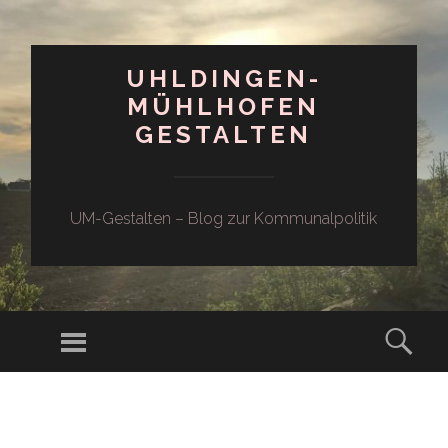
UHLDINGEN-
MÜHLHOFEN
GESTALTEN
UM-Gestalten – Blog zur Kommunalpolitik
Menü
Such
ZUM
INHALT
SPRINGEN