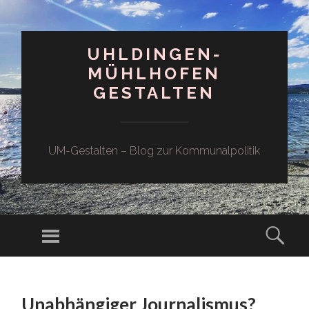
UHLDINGEN-
MÜHLHOFEN
GESTALTEN
UM-Gestalten – Blog zur Kommunalpolitik
Menü
Such
ZUM
INHALT
Unabhängiger Journalismus?
SPRINGEN