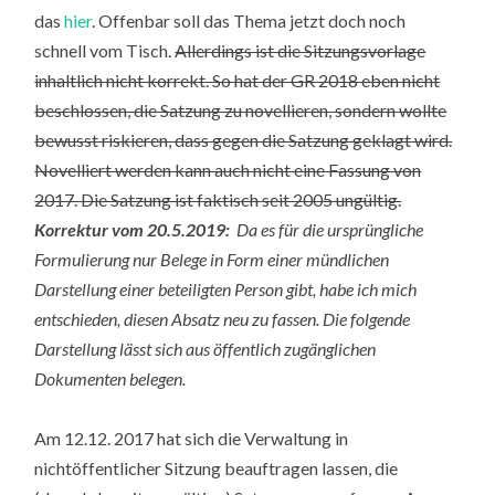
das
hier
. Offenbar soll das Thema jetzt doch noch
schnell vom Tisch.
Allerdings ist die Sitzungsvorlage
inhaltlich nicht korrekt. So hat der GR 2018 eben nicht
beschlossen, die Satzung zu novellieren, sondern wollte
bewusst riskieren, dass gegen die Satzung geklagt wird.
Novelliert werden kann auch nicht eine Fassung von
2017. Die Satzung ist faktisch seit 2005 ungültig.
Korrektur vom 20.5.2019:
Da es für die ursprüngliche
Formulierung nur Belege in Form einer mündlichen
Darstellung einer beteiligten Person gibt, habe ich mich
entschieden, diesen Absatz neu zu fassen. Die folgende
Darstellung lässt sich aus öffentlich zugänglichen
Dokumenten belegen.
Am 12.12. 2017 hat sich die Verwaltung in
nichtöffentlicher Sitzung beauftragen lassen, die