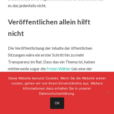
es das jedenfalls nicht.
Veröffentlichen allein hilft
nicht
Die Veröffentlichung der Inhalte der öffentlichen
Sitzungen wäre ein erster Schritt hin zu mehr
Transparenz im Rat. Dass das ein Thema ist, haben
mittlerweile sogar die
Freien Wähler
(als eine der
momentan und seit längerer Zeit größten Fraktionen im
Diese Website benutzt Cookies. Wenn Sie die Website weiter
Rat) in Uhldingen-Mühlhofen entdeckt.
nutzen, gehen wir von Ihrem Einverständnis aus. Weitere
Informationen dazu erhalten Sie in unserer
Das Problem dabei ist, dass Entscheidungen in unserer
Datenschutzerklärung.
Gemeinde gerne in nichtöffentlichen Sitzungen so lange
„vorbereitet“ werden, bis ein Ergebnis vorliegt. Dieser
OK
Austausch von Meinungen und Argumenten bleibt dann